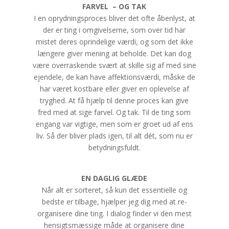
FARVEL –
OG TAK
I en oprydningsproces bliver det ofte åbenlyst, at
der er ting i omgivelserne, som over tid har
mistet deres oprindelige værdi, og som det ikke
længere giver mening at beholde. Det kan dog
være overraskende svært at skille sig af med sine
ejendele, de kan have affektionsværdi, måske de
har været kostbare eller giver en oplevelse af
tryghed. At få hjælp til denne proces kan give
fred med at sige farvel. Og tak. Til de ting som
engang var vigtige, men som er groet ud af ens
liv. Så der bliver plads igen, til alt dét, som nu er
betydningsfuldt.
EN DAGLIG GLÆDE
Når alt er sorteret, så kun det essentielle og
bedste er tilbage, hjælper jeg dig med at re-
organisere dine ting. I dialog finder vi den mest
hensigtsmæssige måde at organisere dine