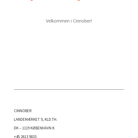
Velkommen i Cinnober!
CINNOBER
LANDEMÆRKET 9, KLD.TH.
DK – 1119 KØBENHAVN K
+45 2613 9833