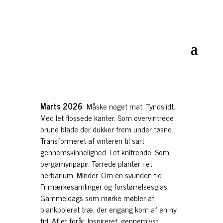
Marts 2026
Måske noget mat. Tyndslidt.
Med let flossede kanter. Som overvintrede
brune blade der dukker frem under tøsne.
Transformeret af vinteren til sart
gennemskinnelighed. Let knitrende. Som
pergamynpapir. Tørrede planter i et
herbarium. Minder. Om en svunden tid.
Frimærkesamlinger og forstørrelsesglas.
Gammeldags som mørke møbler af
blankpoleret træ, der engang kom af en ny
tid. Af et forår. Inspireret, gennemlyst,