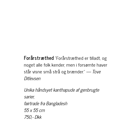
Forårstræthed
“Forårstræthed er tilladt, og
noget alle folk kender, men i forsømte haver
står visne små strå og brænder.”
— Tove
Ditlevsen
Unika håndsyet kanthapude af genbrugte
sarier,
fairtrade fra Bangladesh
55 x 55 cm
750,- Dkk