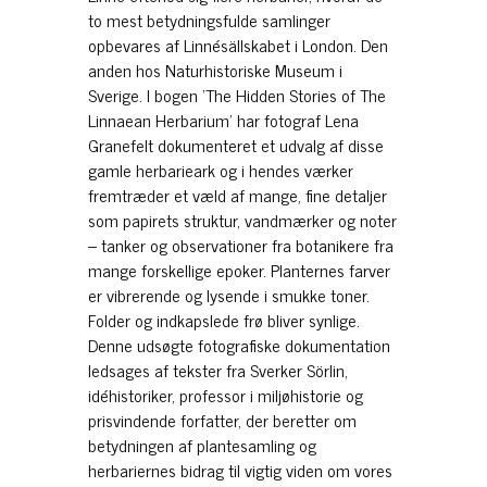
to mest betydningsfulde samlinger
opbevares af Linnésällskabet i London. Den
anden hos Naturhistoriske Museum i
Sverige. I bogen ‘The Hidden Stories of The
Linnaean Herbarium’ har fotograf Lena
Granefelt dokumenteret et udvalg af disse
gamle herbarieark og i hendes værker
fremtræder et væld af mange, fine detaljer
som papirets struktur, vandmærker og noter
– tanker og observationer fra botanikere fra
mange forskellige epoker. Planternes farver
er vibrerende og lysende i smukke toner.
Folder og indkapslede frø bliver synlige.
Denne udsøgte fotografiske dokumentation
ledsages af tekster fra Sverker Sörlin,
idéhistoriker, professor i miljøhistorie og
prisvindende forfatter, der beretter om
betydningen af plantesamling og
herbariernes bidrag til vigtig viden om vores