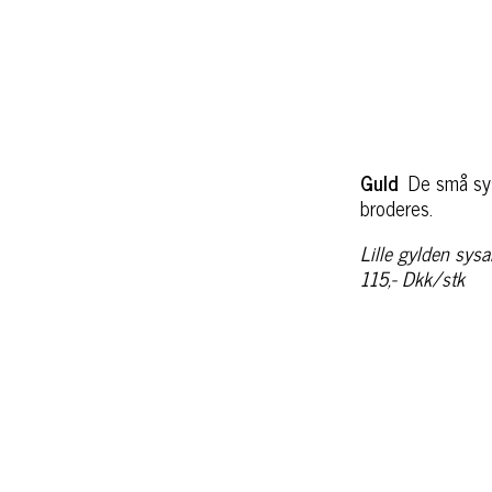
Guld
De små sys
broderes.
Lille gylden sysa
115,- Dkk/stk