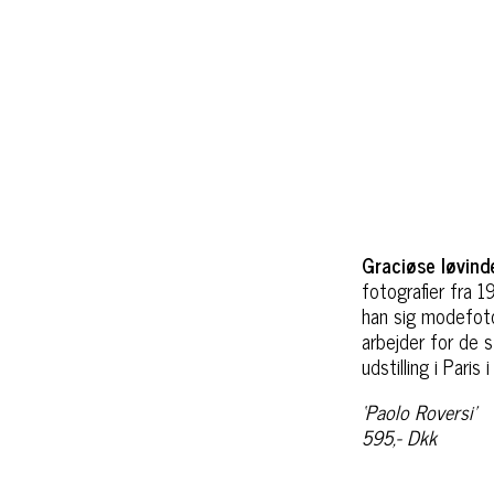
Graciøse løvind
fotografier fra 
han sig modefoto
arbejder for de 
udstilling i Par
‘Paolo Roversi’
595,- Dkk