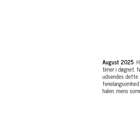
August 2025
H
timer i døgnet, f
udsendes dette a
ferielangsomhed k
halen, mens somm