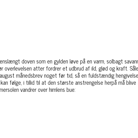
enslængt doven som en gylden løve på en varm, solbagt savan
ør overlevelsen atter fordrer et udbrud af ild, glød og kraft. Sål
ugust månedsbrev noget før tid, så en fuldstændig hengivelse 
an følge, i tillid til at den største anstrengelse herpå må blive 
ersolen vandrer over himlens bue: