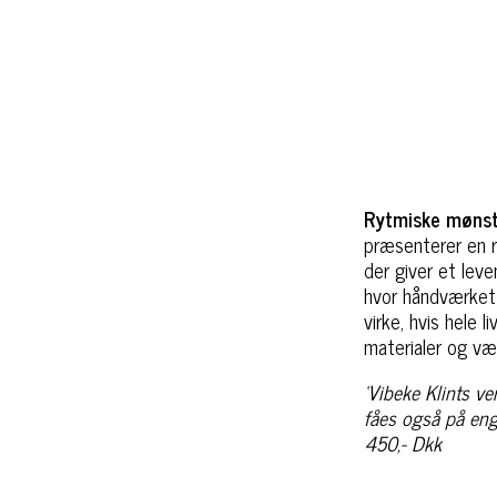
Rytmiske møns
præsenterer en r
der giver et lev
hvor håndværket 
virke, hvis hele
materialer og v
‘Vibeke Klints v
fåes også på eng
450,- Dkk