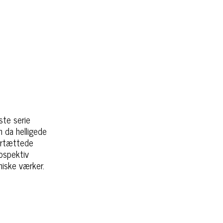
ste serie
 da helligede
fortættede
ospektiv
niske værker.