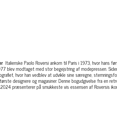
er
Italienske Paolo Roversi ankom til Paris i 1973, hvor hans før
1977 blev modtaget med stor begejstring af modepressen. Siden
grafiet, hvor han vedblev at udvikle sine særegne, stemnings
største designere og magasiner. Denne bogudgivelse fra en retr
is i 2024 præsenterer på smukkeste vis essensen af Roversis iko