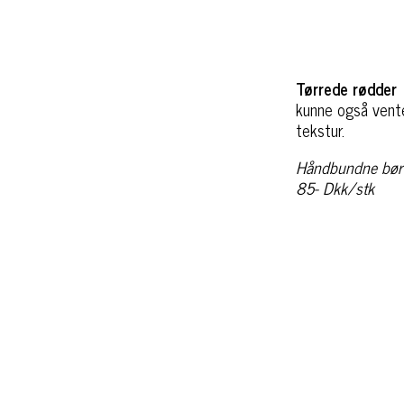
Tørrede rødde
kunne også vente
tekstur.
Håndbundne bør
85- Dkk/stk