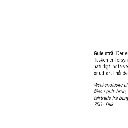
Gule strå
Der e
Tasken er forsyn
naturligt indfarv
er udført i hånde
Weekendtaske af 
fåes i gult, brun, 
fairtrade fra Ba
750,- Dkk