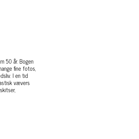
em 50 år. Bogen
ange fine fotos,
liv. I en tid
tastisk vævers
skitser,