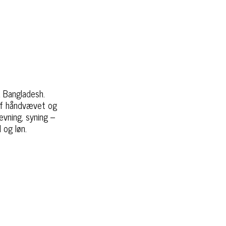
a Bangladesh.
 af håndvævet og
ævning, syning –
 og løn.