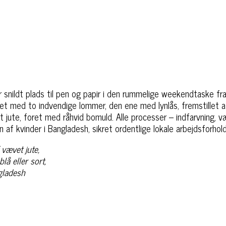
r snildt plads til pen og papir i den rummelige weekendtaske fr
et med to indvendige lommer, den ene med lynlås, fremstillet
et jute, foret med råhvid bomuld. Alle processer – indfarvning, v
n af kvinder i Bangladesh, sikret ordentlige lokale arbejdsforhold
vævet jute,
blå eller sort,
ngladesh