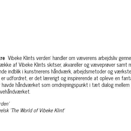
tre
Vibeke Klints verden’ handler om væverens arbejdsliv genn
ække af Vibeke Klints skitser, akvareller og væveprøver samt m
ende indblik i kunstnerens håndværk, arbejdsmetoder og værksteds
er udfordret, er det lærerigt og inspirerende at opleve en fan
 liv havde håndværket som omdrejningspunkt i tæt dialog mellem 
ævehåndværket.
erden’
elsk ‘The World of Vibeke Klint’